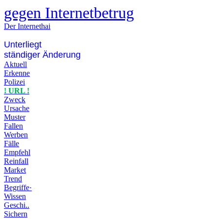
gegen Internetbetrug
Der Internethai
Unterliegt
ständiger Änderung
Aktuell
Erkenne
Polizei
! URL !
Zweck
Ursache
Muster
Fallen
Werben
Fälle
Empfehl
Reinfall
Market
Trend
Begriffe·
Wissen
Geschi..
Sichern