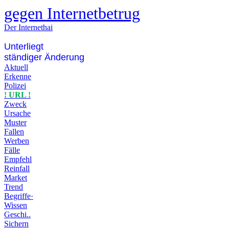
gegen Internetbetrug
Der Internethai
Unterliegt
ständiger Änderung
Aktuell
Erkenne
Polizei
! URL !
Zweck
Ursache
Muster
Fallen
Werben
Fälle
Empfehl
Reinfall
Market
Trend
Begriffe·
Wissen
Geschi..
Sichern