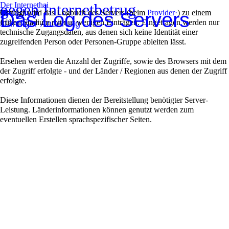
gegen Internetbetrug
Der Internethai
Unterliegt
Aktuell
Erkenne
Polizei
!
Zweck
Ursache
Muster
Fallen
Werben
Fälle
Empfehl
Reinfall
Market
Trend
Begriffe·
Wissen
Geschi..
Sichern
Blumen
Externe
?
Beispiele
Weitere
Impress
Gezeigt wird das Logbuch des Servers (beim
Provider·
) zu einem
Das Log des Servers
URL
Hilfe
frühen Stadium mit nur wenigen Einträgen. Eingetragen werden nur
ständiger Änderung
!
?
technische Zugangsdaten, aus denen sich keine Identität einer
zugreifenden Person oder Personen-Gruppe ableiten lässt.
Ersehen werden die Anzahl der Zugriffe, sowie des Browsers mit dem
der Zugriff erfolgte - und der Länder / Regionen aus denen der Zugriff
erfolgte.
Diese Informationen dienen der Bereitstellung benötigter Server-
Leistung. Länderinformationen können genutzt werden zum
eventuellen Erstellen sprachspezifischer Seiten.