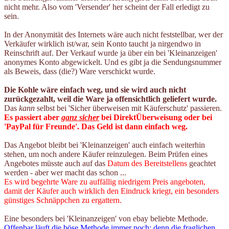
nicht mehr. Also vom 'Versender' her scheint der Fall erledigt zu
sein.
In der Anonymität des Internets wäre auch nicht feststellbar, wer der
Verkäufer wirklich ist/war, sein Konto taucht ja nirgendwo in
Reinschrift auf. Der Verkauf wurde ja über ein bei 'Kleinanzeigen'
anonymes Konto abgewickelt. Und es gibt ja die Sendungsnummer
als Beweis, dass (die?) Ware verschickt wurde.
Die Kohle wäre einfach weg, und sie wird auch nicht
zurückgezahlt, weil die Ware ja offensichtlich geliefert wurde.
Das
kann
selbst bei 'Sicher überweisen mit Käuferschutz' passieren.
Es passiert aber
ganz sicher
bei DirektÜberweisung oder bei
'PayPal für Freunde'. Das Geld ist dann einfach weg.
Das Angebot bleibt bei 'Kleinanzeigen' auch einfach weiterhin
stehen, um noch andere Käufer reinzulegen. Beim Prüfen eines
Angebotes müsste auch auf das
Datum des Bereitstellens
geachtet
werden - aber wer macht das schon ...
Es wird begehrte Ware zu auffällig niedrigem Preis angeboten,
damit der Käufer auch wirklich den Eindruck kriegt, ein besonders
günstiges Schnäppchen zu ergattern.
Eine besonders bei 'Kleinanzeigen' von ebay beliebte Methode.
Offenbar läuft die böse Methode immer noch; denn die fraglichen