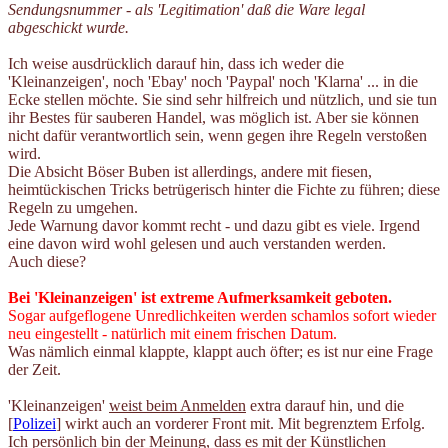
Sendungsnummer - als 'Legitimation' daß die Ware legal
abgeschickt wurde.
Ich weise ausdrücklich darauf hin, dass ich weder die
'Kleinanzeigen', noch 'Ebay' noch 'Paypal' noch 'Klarna' ... in die
Ecke stellen möchte. Sie sind sehr hilfreich und nützlich, und sie tun
ihr Bestes für sauberen Handel, was möglich ist. Aber sie können
nicht dafür verantwortlich sein, wenn gegen ihre Regeln verstoßen
wird.
Die Absicht Böser Buben ist allerdings, andere mit fiesen,
heimtückischen Tricks betrügerisch hinter die Fichte zu führen; diese
Regeln zu umgehen.
Jede Warnung davor kommt recht - und dazu gibt es viele. Irgend
eine davon wird wohl gelesen und auch verstanden werden.
Auch diese?
Bei '
Kleinanzeigen
' ist extreme Aufmerksamkeit geboten.
Sogar aufgeflogene Unredlichkeiten werden schamlos sofort wieder
neu eingestellt - natürlich mit einem frischen Datum.
Was nämlich einmal klappte, klappt auch öfter; es ist nur eine Frage
der Zeit.
'Kleinanzeigen'
weist beim Anmelden
extra darauf hin, und die
[
Polizei
] wirkt auch an vorderer Front mit. Mit begrenztem Erfolg.
Ich persönlich bin der Meinung, dass es mit der Künstlichen