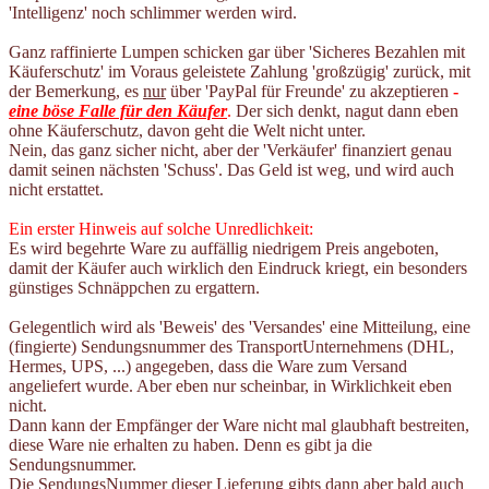
'Intelligenz' noch schlimmer werden wird.
Ganz raffinierte Lumpen schicken gar über 'Sicheres Bezahlen mit
Käuferschutz' im Voraus geleistete Zahlung 'großzügig' zurück, mit
der Bemerkung, es
nur
über 'PayPal für Freunde' zu akzeptieren
-
eine böse Falle für den Käufer
.
Der sich denkt, nagut dann eben
ohne Käuferschutz, davon geht die Welt nicht unter.
Nein, das ganz sicher nicht, aber der 'Verkäufer' finanziert genau
damit seinen nächsten 'Schuss'. Das Geld ist weg, und wird auch
nicht erstattet.
Ein erster Hinweis auf solche Unredlichkeit:
Es wird begehrte Ware zu auffällig niedrigem Preis angeboten,
damit der Käufer auch wirklich den Eindruck kriegt, ein besonders
günstiges Schnäppchen zu ergattern.
Gelegentlich wird als 'Beweis' des 'Versandes' eine Mitteilung, eine
(fingierte) Sendungsnummer des TransportUnternehmens (DHL,
Hermes, UPS, ...) angegeben, dass die Ware zum Versand
angeliefert wurde. Aber eben nur scheinbar, in Wirklichkeit eben
nicht.
Dann kann der Empfänger der Ware nicht mal glaubhaft bestreiten,
diese Ware nie erhalten zu haben. Denn es gibt ja die
Sendungsnummer.
Die SendungsNummer dieser Lieferung gibts dann aber bald auch