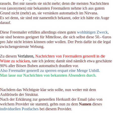
rasseln. Bei mir rasseln sie nicht mehr; denn die meisten Nachrichten
von (anonymen) mir bekannten Freemailern nehme ich aus gutem
Grund nicht (mehr) an, sie versinken automatisch im Nirvana.
Es sei denn, sie sind mir namentlich bekannt, oder ich hätte ein Auge
darauf.
Diese Freemailer erfüllen allerdings einen guten
wohltätigen Zweck
,
sie sind bestens geeignet für Mittellose, die sich selbst diese 50.- €uros
pro Jahr nicht leisten können oder wollen. Der Preis dafür ist die legal
zwischengestreute Webung.
Zu diesem
Verfahren,
Nachrichten von Freemailern generell in die
Wüste zu schicken
,
rate ich jedem; damit sind nämlich etwa geschätzte
90% aller Bösen Buben automatisch draußen vor.
Also Freemailer generell zu sperren erspart eine Menge Unbill.
Man lasse nur Nachrichten von bekannten Absendern durch.
Nachdem das Wichtigste klar sein sollte, nun weiter mit dem
Aufdröseln der Struktur.
Nach der Erklärung zur generellen Herkunft der Email (also von
welchem Provider sie stammt), gehts nun zu dem
Namen
dieses
individuellen Postfaches
bei diesem Provider.