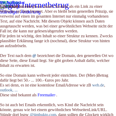
Im Aufbau
gegen Internetbetrug
Der Internethai
<
URL
>
-Links
Unterliegt
Aktuell
Erkenne
Polizei
!
Zweck
Ursache
Muster
Fallen
Werben
Fälle
Empfehl
Reinfall
Market
Trend
Begriffe·
Wissen
Geschi..
Sichern
Blumen
Externe
?
Beispiele
Weitere
Impress
! URL !
Begriffe
Sinn
Kurz
Aufbau
Email
Aussehen
Beispiele
Geschichte
info@internethai.org
Eine
email
hat eine etwas andere Struktur als ein Link zu einer
URL
Hilfe
Webseite auf dem Internet. Aber es bleibt beim generellen Prinzip, sie
ständiger Änderung
!
?
verweist auf einen im gesamten Internet nur einmalig vorhandenen
Text, auf eine Nachricht. Mit diesem Objekt können auch Daten
ausgetauscht werden, was bei einer gewöhnlichen Webseite nicht der
Fall ist; die kann nur gelesen/abgerufen werden.
Für jeden ist wichtig, den Inhalt so einer Struktur zu kennen. Zwecks
plausibler Erklärung fange ich (nochmal), diese Struktur von hinten
an aufzudröseln.
Der Text nach dem
@
bezeichnet die Domain, den generellen Ort wo
diese Seite, diese Email liegt. Sie gibt groben Anhalt dafür, welcher
Inhalt zu erwarten ist.
So eine Domain kann weltweit jeder einrichten. Der (Miet-)Betrag
dafür liegt bei 50.- ... 100.- €uros pro Jahr.
Es sei denn, es ist eine kostenlose EmailAdresse wie zB
web.de
,
outlook, ...
Diese sind bekannt als
Freemailer·
.
So ist auch bei Emails erkenntlich, wes Kind die Nachricht sein
könnte, genau wie bei einem gewöhnlichen WebseitenLink/URL.
Stünde dort bspw
@timbukto.com
, dann sollten die Glocken wirklich