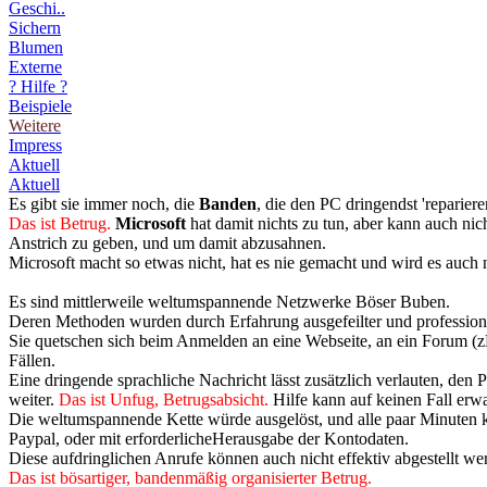
Geschi..
Sichern
Blumen
Externe
? Hilfe ?
Beispiele
Weitere
Impress
Aktuell
Aktuell
Es gibt sie immer noch, die
Banden
, die den PC dringendst 'reparier
Das ist Betrug.
Microsoft
hat damit nichts zu tun, aber kann auch ni
Anstrich zu geben, und um damit abzusahnen.
Microsoft macht so etwas nicht, hat es nie gemacht und wird es auch
Es sind mittlerweile weltumspannende Netzwerke Böser Buben.
Deren Methoden wurden durch Erfahrung ausgefeilter und professionel
Sie quetschen sich beim Anmelden an eine Webseite, an ein Forum (z
Fällen.
Eine dringende sprachliche Nachricht lässt zusätzlich verlauten, den
weiter.
Das ist Unfug, Betrugsabsicht.
Hilfe kann auf keinen Fall erw
Die weltumspannende Kette würde ausgelöst, und alle paar Minuten 
Paypal, oder mit erforderlicheHerausgabe der Kontodaten.
Diese aufdringlichen Anrufe können auch nicht effektiv abgestellt w
Das ist bösartiger, bandenmäßig organisierter Betrug.