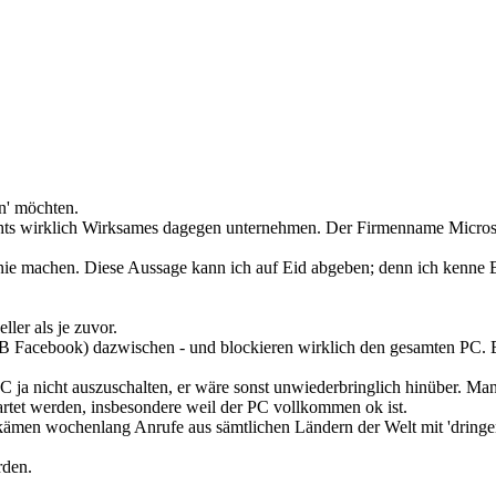
en' möchten.
chts wirklich Wirksames dagegen unternehmen. Der Firmenname Microsoft
 nie machen. Diese Aussage kann ich auf Eid abgeben; denn ich kenne B
ler als je zuvor.
B Facebook) dazwischen - und blockieren wirklich den gesamten PC. E
 PC ja nicht auszuschalten, er wäre sonst unwiederbringlich hinüber. 
artet werden, insbesondere weil der PC vollkommen ok ist.
kämen wochenlang Anrufe aus sämtlichen Ländern der Welt mit 'dringe
erden.