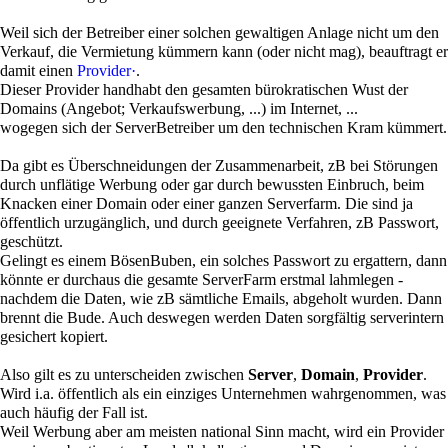
Weil sich der Betreiber einer solchen gewaltigen Anlage nicht um den
Verkauf, die Vermietung kümmern kann (oder nicht mag), beauftragt er
damit einen
Provider·
.
Dieser Provider handhabt den gesamten bürokratischen Wust der
Domains (Angebot; Verkaufswerbung, ...) im Internet, ...
wogegen sich der ServerBetreiber um den technischen Kram kümmert.
Da gibt es Überschneidungen der Zusammenarbeit, zB bei Störungen
durch unflätige Werbung oder gar durch bewussten Einbruch, beim
Knacken einer Domain oder einer ganzen Serverfarm. Die sind ja
öffentlich urzugänglich, und durch geeignete Verfahren, zB Passwort,
geschützt.
Gelingt es einem BösenBuben, ein solches Passwort zu ergattern, dann
könnte er durchaus die gesamte ServerFarm erstmal lahmlegen -
nachdem die Daten, wie zB sämtliche Emails, abgeholt wurden. Dann
brennt die Bude. Auch deswegen werden Daten sorgfältig serverintern
gesichert kopiert.
Also gilt es zu unterscheiden zwischen
Server
,
Domain
,
Provider
.
Wird i.a. öffentlich als ein einziges Unternehmen wahrgenommen, was
auch häufig der Fall ist.
Weil Werbung aber am meisten national Sinn macht, wird ein Provider