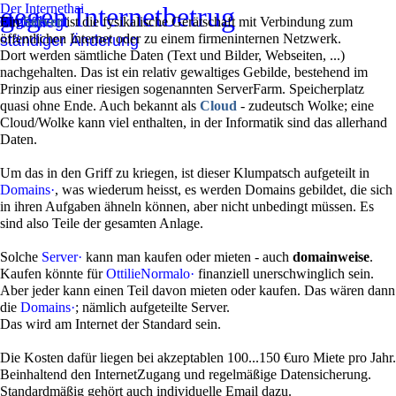
gegen Internetbetrug
Der Internethai
Unterliegt
Aktuell
Erkenne
Polizei
!
Zweck
Ursache
Muster
Fallen
Werben
Fälle
Empfehl
Reinfall
Market
Trend
Begriffe·
Wissen
Geschi..
Sichern
Blumen
Externe
?
Beispiele
Weitere
Impress
Begriffe·
Begriffe
Ein
Internet
Domain
Provider
Server
Client
Router
DNS
Volumen
IPv4-
Protokoll
https
URL-
Browser
E-
SEO
Ports
Firmware
Antivirus
Server
ist die fysikalische Gerätschaft mit Verbindung zum
URL
Hilfe
öffentlichen Internet oder zu einem firmeninternen Netzwerk.
6
Link
mail
ständiger Änderung
!
?
Dort werden sämtliche Daten (Text und Bilder, Webseiten, ...)
nachgehalten. Das ist ein relativ gewaltiges Gebilde, bestehend im
Prinzip aus einer riesigen sogenannten ServerFarm. Speicherplatz
quasi ohne Ende. Auch bekannt als
Cloud
- zudeutsch Wolke; eine
Cloud/Wolke kann viel enthalten, in der Informatik sind das allerhand
Daten.
Um das in den Griff zu kriegen, ist dieser Klumpatsch aufgeteilt in
Domains·
, was wiederum heisst, es werden Domains gebildet, die sich
in ihren Aufgaben ähneln können, aber nicht unbedingt müssen. Es
sind also Teile der gesamten Anlage.
Solche
Server·
kann man kaufen oder mieten - auch
domainweise
.
Kaufen könnte für
OttilieNormalo·
finanziell unerschwinglich sein.
Aber jeder kann einen Teil davon mieten oder kaufen. Das wären dann
die
Domains·
; nämlich aufgeteilte Server.
Das wird am Internet der Standard sein.
Die Kosten dafür liegen bei akzeptablen 100...150 €uro Miete pro Jahr.
Beinhaltend den InternetZugang und regelmäßige Datensicherung.
Standardmäßig gehört auch individuelle Email dazu.