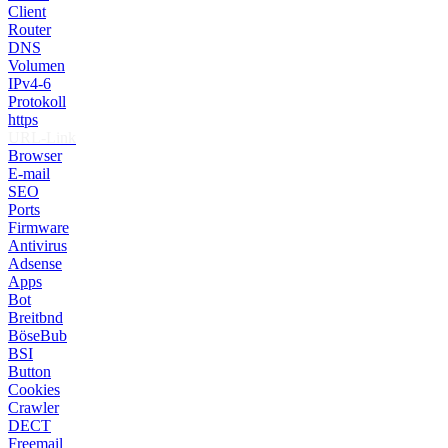
Client
Router
DNS
Volumen
IPv4-6
Protokoll
https
URL-Link
Browser
E-mail
SEO
Ports
Firmware
Antivirus
Adsense
Apps
Bot
Breitbnd
BöseBub
BSI
Button
Cookies
Crawler
DECT
Freemail