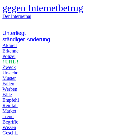
gegen Internetbetrug
Der Internethai
Unterliegt
ständiger Änderung
Aktuell
Erkenne
Polizei
! URL !
Zweck
Ursache
Muster
Fallen
Werben
Fälle
Empfehl
Reinfall
Market
Trend
Begriffe·
Wissen
Geschi..