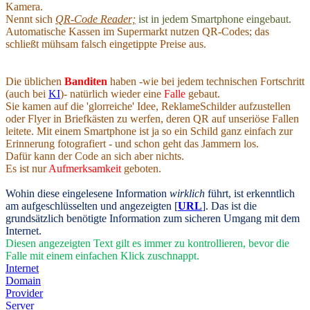
Kamera.
Nennt sich
QR-Code Reader;
ist in jedem Smartphone eingebaut.
Automatische Kassen im Supermarkt nutzen QR-Codes; das
schließt mühsam falsch eingetippte Preise aus.
Die üblichen
Banditen
haben -wie bei jedem technischen Fortschritt
(auch bei
KI
)- natürlich wieder eine
Falle
gebaut.
Sie kamen auf die 'glorreiche' Idee, ReklameSchilder aufzustellen
oder Flyer in Briefkästen zu werfen, deren QR auf unseriöse Fallen
leitete. Mit einem Smartphone ist ja so ein Schild ganz einfach zur
Erinnerung fotografiert - und schon geht das Jammern los.
Dafür kann der Code an sich aber nichts.
Es ist nur
Aufmerksamkeit
geboten.
Wohin diese eingelesene Information
wirklich
führt, ist erkenntlich
am aufgeschlüsselten und angezeigten [
URL
]. Das ist die
grundsätzlich benötigte Information zum sicheren Umgang mit dem
Internet.
Diesen angezeigten Text gilt es immer zu kontrollieren, bevor die
Falle mit einem einfachen Klick zuschnappt.
Internet
Domain
Provider
Server